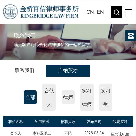
CN
EN
联系我们
满足客户对综合化法律服务的一站式需求
联系我们
广纳英才
合伙
实习
实习
全部
律师
人
律师
生
职位名称
学历要求
招聘人数
发布日期
我要应聘
2026-03-24
合伙人
本科及以上
不限
应聘该职位